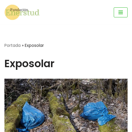
Saltar
al
contenido
Portada
»
Exposolar
Exposolar